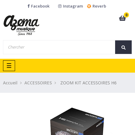
Facebook
Instagram
Reverb
0
Basculer
☰
la
navigation
Accueil
ACCESSOIRES
ZOOM KIT ACCESSOIRES H6